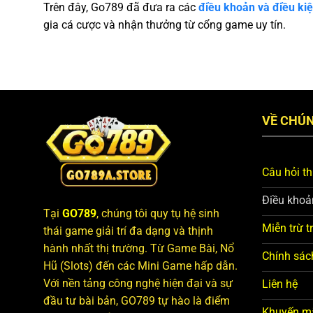
Trên đây, Go789 đã đưa ra các
điều khoản và điều ki
gia cá cược và nhận thưởng từ cổng game uy tín.
VỀ CHÚN
Câu hỏi t
Điều khoản
Tại
GO789
, chúng tôi quy tụ hệ sinh
Miễn trừ t
thái game giải trí đa dạng và thịnh
hành nhất thị trường. Từ Game Bài, Nổ
Chính sác
Hũ (Slots) đến các Mini Game hấp dẫn.
Với nền tảng công nghệ hiện đại và sự
Liên hệ
đầu tư bài bản, GO789 tự hào là điểm
Khuyến m