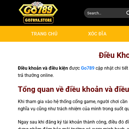
TRANG CHỦ
XÓC ĐĨA
Điều Kho
Điều khoản và điều kiện
được
Go789
cập nhật chi tiế
trả thưởng online.
Tổng quan về điều khoản và điều
Khi tham gia vào hệ thống cổng game, người chơi cần đ
nghĩa vụ cũng như trách nhiệm của mình trong suốt quá
Ngay sau khi đăng ký tài khoản thành công, điều đó đ