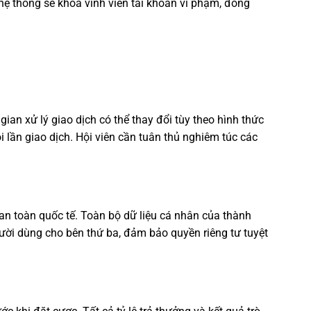
hệ thống sẽ khóa vĩnh viễn tài khoản vi phạm, đồng
ian xử lý giao dịch có thể thay đổi tùy theo hình thức
 lần giao dịch. Hội viên cần tuân thủ nghiêm túc các
 an toàn quốc tế. Toàn bộ dữ liệu cá nhân của thành
ười dùng cho bên thứ ba, đảm bảo quyền riêng tư tuyệt