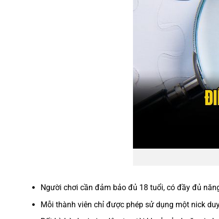
Người chơi cần đảm bảo đủ 18 tuổi, có đầy đủ năng
Mỗi thành viên chỉ được phép sử dụng một nick duy