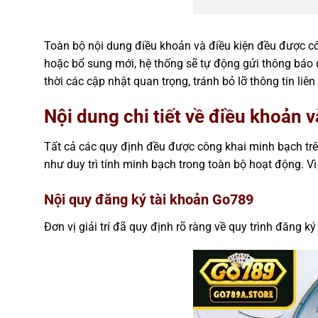
Toàn bộ nội dung điều khoản và điều kiện đều được công
hoặc bổ sung mới, hệ thống sẽ tự động gửi thông báo 
thời các cập nhật quan trọng, tránh bỏ lỡ thông tin liê
Nội dung chi tiết về điều khoản 
Tất cả các quy định đều được công khai minh bạch trê
như duy trì tính minh bạch trong toàn bộ hoạt động. Vì
Nội quy đăng ký tài khoản Go789
Đơn vị giải trí đã quy định rõ ràng về quy trình đăng ký