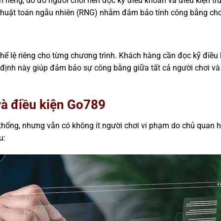
 riêng, do đó người chơi nên đọc kỹ điều khoản và điều kiện trướ
 thuật toán ngẫu nhiên (RNG) nhằm đảm bảo tính công bằng cho
hể lệ riêng cho từng chương trình. Khách hàng cần đọc kỹ điều k
 định này giúp đảm bảo sự công bằng giữa tất cả người chơi và 
và điều kiện Go789
thống, nhưng vẫn có không ít người chơi vi phạm do chủ quan 
u: