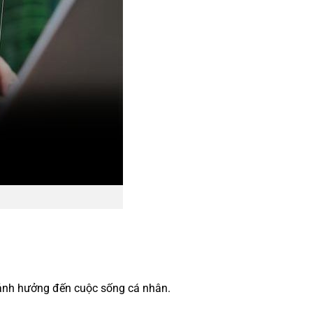
c ảnh hưởng đến cuộc sống cá nhân.