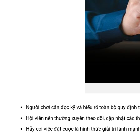
Người chơi cần đọc kỹ và hiểu rõ toàn bộ quy định t
Hội viên nên thường xuyên theo dõi, cập nhật các t
Hãy coi việc đặt cược là hình thức giải trí lành m