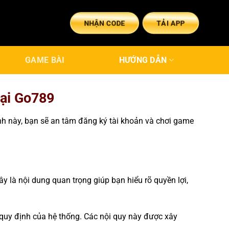
NHẬN CODE
TẢI APP
GAME BÀI
HƯỚNG DẪN
Tại Go789
nh này, bạn sẽ an tâm đăng ký tài khoản và chơi game
y là nội dung quan trọng giúp bạn hiểu rõ quyền lợi,
 quy định của hệ thống. Các nội quy này được xây