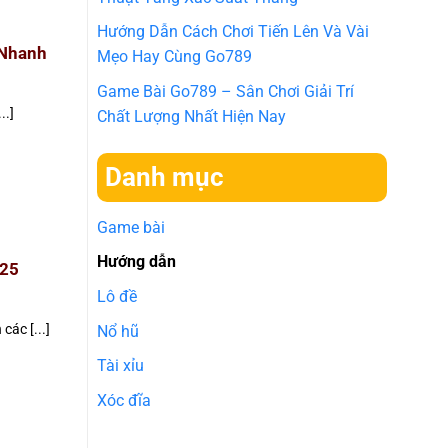
Hướng Dẫn Cách Chơi Tiến Lên Và Vài
 Nhanh
Mẹo Hay Cùng Go789
Game Bài Go789 – Sân Chơi Giải Trí
..]
Chất Lượng Nhất Hiện Nay
Danh mục
Game bài
Hướng dẫn
025
Lô đề
ác [...]
Nổ hũ
Tài xỉu
Xóc đĩa