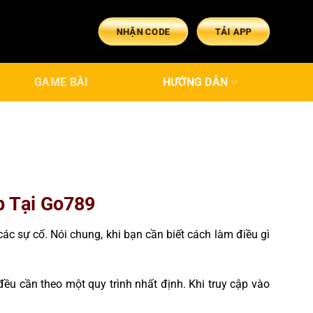
NHẬN CODE
TẢI APP
GAME BÀI
HƯỚNG DẪN
p Tại Go789
các sự cố. Nói chung, khi bạn cần biết cách làm điều gì
đều cần theo một quy trình nhất định. Khi truy cập vào