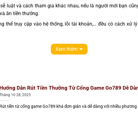
 sẽ luật và cách tham gia khác nhau, nếu là người mới bạn cũng
và ăn tiền thưởng.
 thể truy cập vào hệ thống, lỗi tài khoản,… đều có cách xử lý
ạt Trò Chơi Siêu Kinh Điển
Xem thêm
ên tục, đảm bảo về tính mới mẻ và áp dụng đúng thời điểm. Bấ
 hơn. Mọi
hướng dẫn
đều được soạn thảo rất kỹ lưỡng, đảm bảo 
Hướng Dẫn Rút Tiền Thưởng Từ Cổng Game Go789 Dễ Dà
Tháng 10 28, 2025
Rút tiền từ cổng game Go789 khá đơn giản và dễ dàng với nhiều phương [