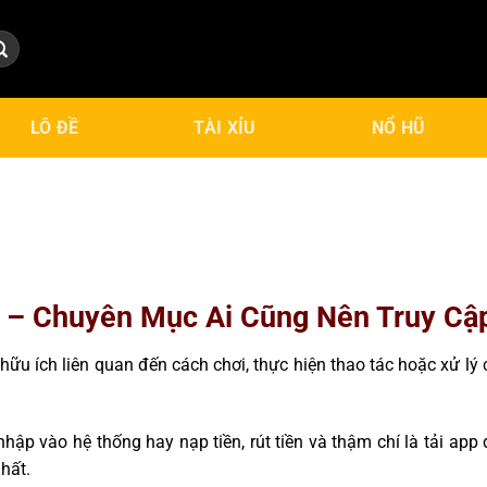
LÔ ĐỀ
TÀI XỈU
NỔ HŨ
– Chuyên Mục Ai Cũng Nên Truy Cậ
ữu ích liên quan đến cách chơi, thực hiện thao tác hoặc xử lý 
ập vào hệ thống hay nạp tiền, rút tiền và thậm chí là tải app 
hất.