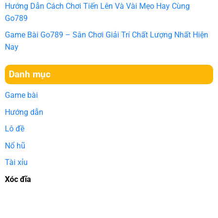
Hướng Dẫn Cách Chơi Tiến Lên Và Vài Mẹo Hay Cùng
Go789
Game Bài Go789 – Sân Chơi Giải Trí Chất Lượng Nhất Hiện
Nay
Danh mục
Game bài
Hướng dẫn
Lô đề
Nổ hũ
Tài xỉu
Xóc đĩa