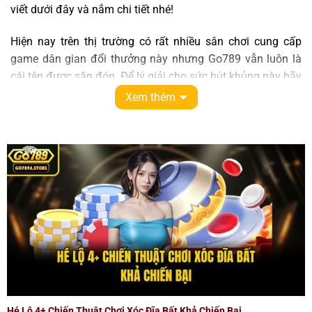
viết dưới đây và nắm chi tiết nhé!
Hiện nay trên thị trường có rất nhiều sân chơi cung cấp
game dân gian đổi thưởng này nhưng Go789 vẫn luôn là
cái tên được săn đón. Để lý giải cho sức hút khủng này hãy
cùng điểm nhanh những ưu thế vượt trội khi lựa chọn thử
Xem thêm
sức tại đây:
Giao diện đánh xóc đĩa đẹp mắt được thiết kế theo đa
dạng chủ đề từ truyền thống đến hiện đại.
Đặt cược nhanh gọn chỉ trong vòng 30 giây và nhận
thưởng liền tay khi bạn đưa ra dự đoán chính xác.
Nhận được ưu đãi hấp dẫn từ cổng game khi bạn thử sức
cùng siêu phẩm hot nhất mọi sòng bạc trực tuyến.
Xem thêm:
Hướng Dẫn – Chuyên Mục Ai
Cũng Nên Truy Cập Tại Go789
Hé Lộ 4+ Chiến Thuật Chơi Xóc Đĩa Bất Khả Chiến Bại