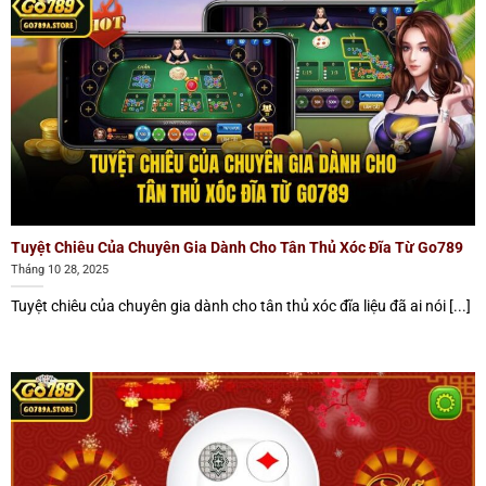
Tuyệt Chiêu Của Chuyên Gia Dành Cho Tân Thủ Xóc Đĩa Từ Go789
Tháng 10 28, 2025
Tuyệt chiêu của chuyên gia dành cho tân thủ xóc đĩa liệu đã ai nói [...]