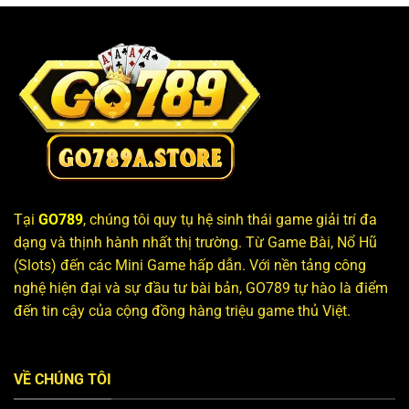
Tại
GO789
, chúng tôi quy tụ hệ sinh thái game giải trí đa
dạng và thịnh hành nhất thị trường. Từ Game Bài, Nổ Hũ
(Slots) đến các Mini Game hấp dẫn. Với nền tảng công
nghệ hiện đại và sự đầu tư bài bản, GO789 tự hào là điểm
đến tin cậy của cộng đồng hàng triệu game thủ Việt.
VỀ CHÚNG TÔI