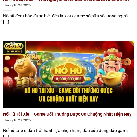
thưởng sẽ cao hơn.
Tháng 10 28, 2025
Tính giải trí: Slot mang đến cho khách hàng những giây
Nổ hũ đoạt bảo được biết đến là slots game sở hữu số lượng người
phút giải trí cao hơn vì không đặt nặng vấn đề tính toán.
[...]
Do đó, bạn hoàn toàn thỏa sức nhập cuộc tận hưởng hết
mình.
Xem thêm:
Tài Xỉu Go789 – Sân Chơi
Trực Tuyến An Toàn Nhất Hiện Nay
Đến trang chủ Go789, khách hàng khám phá sảnh
nổ hũ
ăn khách bất cứ khi nào. Game giải trí đỉnh cao, vui chơi có
thưởng, số tiền nhận được cực khủng sau mỗi lượt quay.
Nổ Hũ Tài Xỉu – Game Đổi Thưởng Được Ưa Chuộng Nhất Hiện Nay
Tháng 10 28, 2025
Nổ hũ tài xỉu dần trở thành lựa chọn hàng đầu của đông đảo game