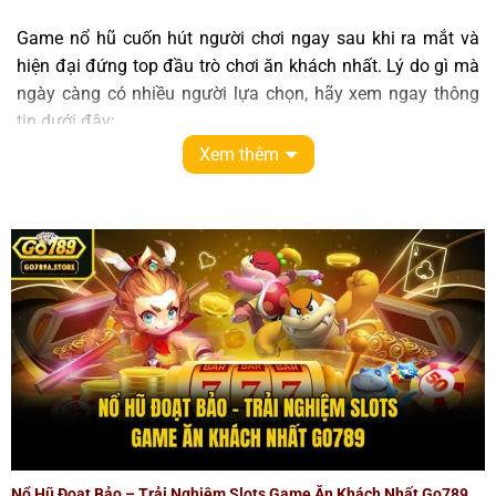
Game nổ hũ cuốn hút người chơi ngay sau khi ra mắt và
hiện đại đứng top đầu trò chơi ăn khách nhất. Lý do gì mà
ngày càng có nhiều người lựa chọn, hãy xem ngay thông
tin dưới đây:
Xem thêm
Nhiều chủ đề hot: Bước vào sảnh chơi, đập vào mắt bạn
chính là loạt game slot đình đám, đa dạng sắc màu. Người
chơi thoải mái chọn chủ đề yêu thích từ cổ tích đến cướp
biển, khám phá từng thể loại mang đến trải nghiệm thú vị
hơn.
Liên kết cùng nhiều nhà cung cấp: Game slot ngày càng
cuốn hút, game thủ chọn nhiều nên các NPH đã cho ra
hàng loạt phiên bản. Bước vào sân chơi, hội viên tận
hưởng các sảnh cược như: BBIN, CQ9, JILI, MG, PP,…
Tỷ lệ hũ nổ cao: Xác suất hũ nổ rất cao vì khi càng nhiều
thành viên đặt cược, jackpot càng lớn nên cơ hội săn
Nổ Hũ Đoạt Bảo – Trải Nghiệm Slots Game Ăn Khách Nhất Go789