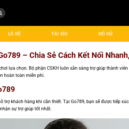
LÔ ĐỀ
TÀI XỈU
NỔ HŨ
Go789 – Chia Sẻ Cách Kết Nối Nhanh,
 chơi lựa chọn. Bộ phận CSKH luôn sẵn sàng trợ giúp thành viê
n hoàn toàn miễn phí.
Go789
rợ khách hàng khi cần thiết. Tại Go789, bạn sẽ được tiếp xúc tớ
nhận sự trợ giúp tốt nhất.