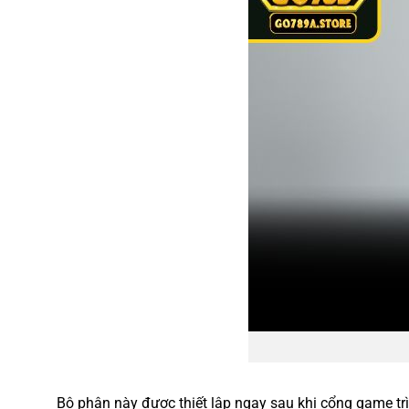
Bộ phận này được thiết lập ngay sau khi cổng game trì