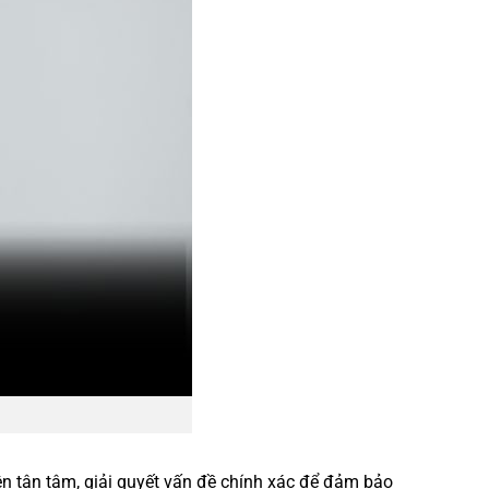
ên tận tâm, giải quyết vấn đề chính xác để đảm bảo