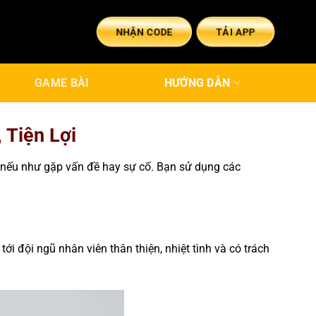
NHẬN CODE
TẢI APP
GAME BÀI
HƯỚNG DẪN
 Tiện Lợi
n nếu như gặp vấn đề hay sự cố. Bạn sử dụng các
i đội ngũ nhân viên thân thiện, nhiệt tình và có trách