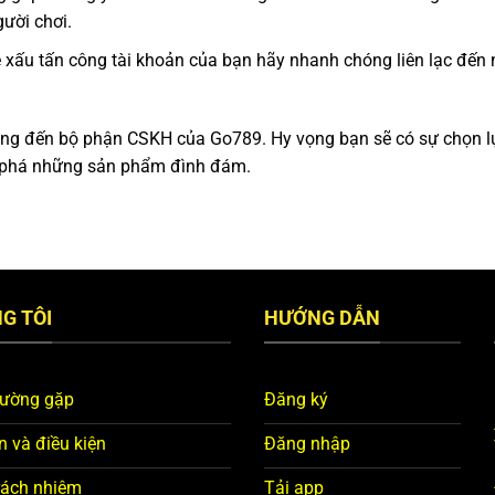
gười chơi.
kẻ xấu tấn công tài khoản của bạn hãy nhanh chóng liên lạc đến
g đến bộ phận CSKH của Go789. Hy vọng bạn sẽ có sự chọn lựa
ám phá những sản phẩm đình đám.
G TÔI
HƯỚNG DẪN
hường gặp
Đăng ký
 và điều kiện
Đăng nhập
rách nhiệm
Tải app