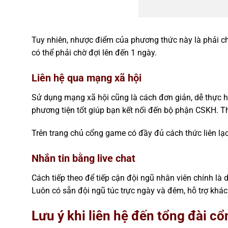
Tuy nhiên, nhược điểm của phương thức này là phải chờ 
có thể phải chờ đợi lên đến 1 ngày.
Liên hệ qua mạng xã hội
Sử dụng mạng xã hội cũng là cách đơn giản, dễ thực hi
phương tiện tốt giúp bạn kết nối đến bộ phận CSKH. The
Trên trang chủ cổng game có đầy đủ cách thức liên lạ
Nhắn tin bằng live chat
Cách tiếp theo để tiếp cận đội ngũ nhân viên chính là d
Luôn có sẵn đội ngũ túc trực ngày và đêm, hỗ trợ khách
Lưu ý khi liên hệ đến tổng đài c