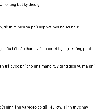
 lo lắng bất kỳ điều gì.
n, dễ thực hiện và phù hợp với mọi người như:
 hầu hết các thành viên chọn vì tiện lợi, không phải
cần trả cước phí cho nhà mạng, tùy từng dịch vụ mà phí
, gửi hình ảnh và video có dữ liệu lớn. Hình thức này