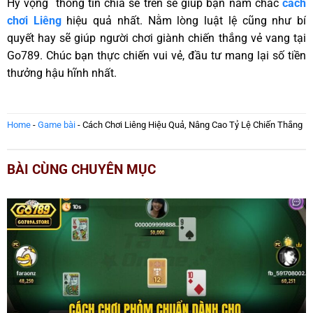
Hy vọng thông tin chia sẻ trên sẽ giúp bạn nắm chắc
cách
chơi Liêng
hiệu quả nhất. Nằm lòng luật lệ cũng như bí
quyết hay sẽ giúp người chơi giành chiến thắng vẻ vang tại
Go789. Chúc bạn thực chiến vui vẻ, đầu tư mang lại số tiền
thưởng hậu hĩnh nhất.
Home
-
Game bài
-
Cách Chơi Liêng Hiệu Quả, Nâng Cao Tỷ Lệ Chiến Thắng
BÀI CÙNG CHUYÊN MỤC