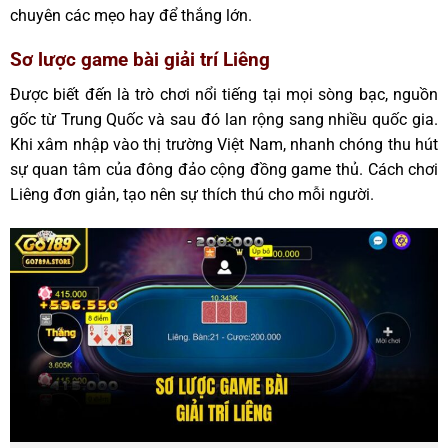
chuyên các mẹo hay để thắng lớn.
Sơ lược game bài giải trí Liêng
Được biết đến là trò chơi nổi tiếng tại mọi sòng bạc, nguồn
gốc từ Trung Quốc và sau đó lan rộng sang nhiều quốc gia.
Khi xâm nhập vào thị trường Việt Nam, nhanh chóng thu hút
sự quan tâm của đông đảo cộng đồng game thủ. Cách chơi
Liêng đơn giản, tạo nên sự thích thú cho mỗi người.