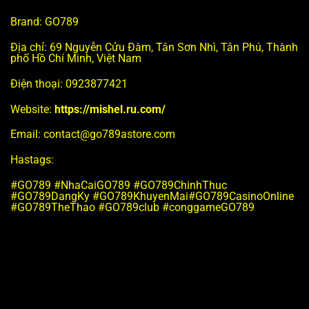
Brand: GO789
Địa chỉ: 69 Nguyễn Cửu Đàm, Tân Sơn Nhì, Tân Phú, Thành
phố Hồ Chí Minh, Việt Nam
Điện thoại: 0923877421
Website:
https://mishel.ru.com/
Email:
contact@go789astore.com
Hastags:
#GO789 #NhaCaiGO789 #GO789ChinhThuc
#GO789DangKy #GO789KhuyenMai#GO789CasinoOnline
#GO789TheThao #GO789club #conggameGO789