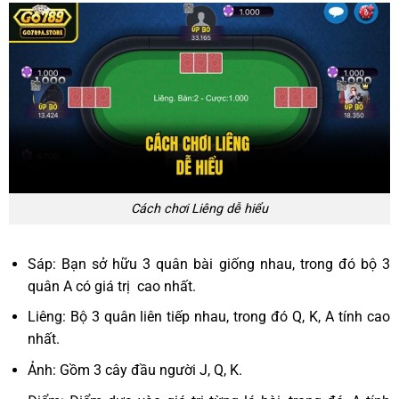
Cách chơi Liêng dễ hiểu
Sáp: Bạn sở hữu 3 quân bài giống nhau, trong đó bộ 3
quân A có giá trị cao nhất.
Liêng: Bộ 3 quân liên tiếp nhau, trong đó Q, K, A tính cao
nhất.
Ảnh: Gồm 3 cây đầu người J, Q, K.